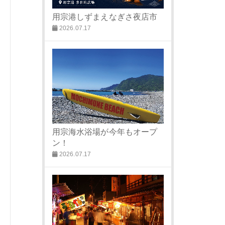
用宗港しずまえなぎさ夜店市
2026.07.17
用宗海水浴場が今年もオープ
ン！
2026.07.17