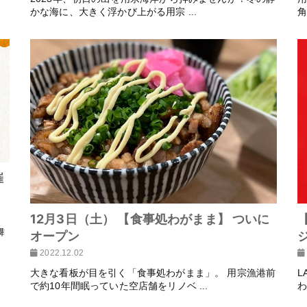
かな海に、大きく浮かび上がる用宗 ...
角
催
12月3日（土） 【食事処わがまま】 ついに
【
舞
オープン
2022.12.02
大きな看板が目を引く「食事処わがまま」。 用宗漁港前
L
で約10年間眠っていた空店舗をリノベ ...
わ