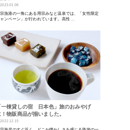
2023.01.06
用宗漁港の一角にある用宗みなと温泉では、「女性限定
ャンペーン」が行われています。高性 ...
「一棟貸しの宿 日本色」旅のおみやげ
に！物販商品が揃いました。
2022.12.15
用宗海岸のすぐ近く、どこか懐かしさを感じる路地の一