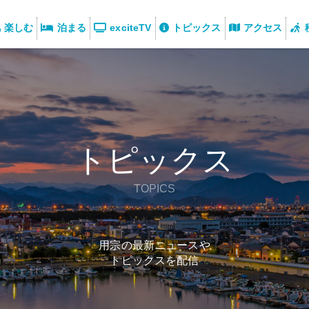
楽しむ
泊まる
exciteTV
トピックス
アクセス
トピックス
TOPICS
用宗の最新ニュースや
トピックスを配信