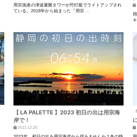
用宗漁港の津波避難タワーが竹灯籠でライトアップされ
ている。2018年から始まった『用宗 ...
キ
【 LA PALETTE 】2023 初日の出は用宗海
岸で！
2022.12.20
し
2023年、初日の出を用宗海岸から拝みませんか？冬の静