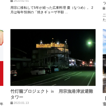
2023.02.01
用宗に移転して5年が経った広東料理 棗（なつめ）。 2
、
月は毎年恒例の「焼きギョーザ半額 ...
二
た
竹灯籠プロジェクト ㏌ 用宗漁港津波避難
タワー
2023.01.13
今年