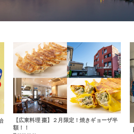
【広東料理 棗】２月限定！焼きギョーザ半
治
額！！
【