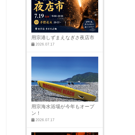
用宗港しずまえなぎさ夜店市
2026.07.17
用宗海水浴場が今年もオープ
ン！
2026.07.17