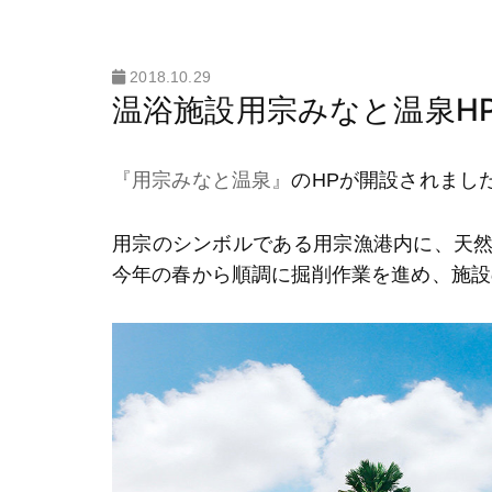
2018.10.29
温浴施設用宗みなと温泉H
『用宗みなと温泉』
のHPが開設されまし
用宗のシンボルである用宗漁港内に、天
今年の春から順調に掘削作業を進め、施設