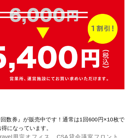
数券』が販売中です！通常は1回600円×10枚で
お得になっています。
travel用宗オフィス
、
CSA貸会議室フロント
、