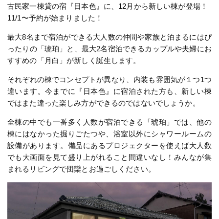
古民家一棟貸の宿『日本色』に、12月から新しい棟が登場！
11/1〜予約が始まりました！
最大8名まで宿泊ができる大人数の仲間や家族と泊まるにはぴ
ったりの「琥珀」と、最大2名宿泊できるカップルや夫婦にお
すすめの「月白」が新しく誕生します。
それぞれの棟でコンセプトが異なり、内装も雰囲気が１つ1つ
違います。今までに『日本色』に宿泊された方も、新しい棟
ではまた違った楽しみ方ができるのではないでしょうか。
全棟の中でも一番多く人数が宿泊できる「琥珀」では、他の
棟にはなかった掘りごたつや、浴室以外にシャワールームの
設備があります。備品にあるプロジェクターを使えば大人数
でも大画面を見て盛り上がれること間違いなし！みんなが集
まれるリビングで団欒とお過ごしください。