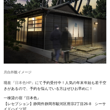
月白外観イメージ
現在
『日本色HP』
にて予約受付中！人気の年末年始も若干空
きがあるので、予約を悩んでいる方はぜひお早めに！
一棟貸の宿『日本色』
【レセプション】静岡件静岡市駿河区用宗2丁目26-8 シーサ
イドハイツ1F