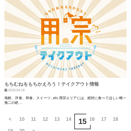
もちむねをもちかえろう！テイクアウト情報
2020.04.18
海鮮、洋食、和食、スイーツ...etc 用宗エリアには、絶対に食べてほしい唯一
無二の絶 ...
<
10
11
12
13
14
16
17
18
15
19
20
>