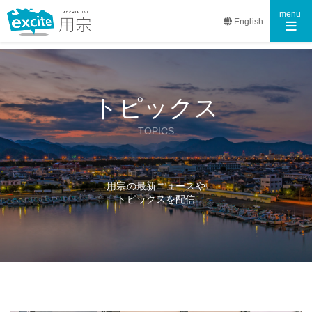
Toggle n
menu
English
トピックス
TOPICS
用宗の最新ニュースや
トピックスを配信