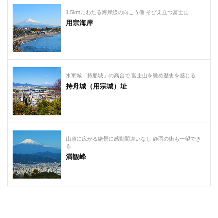
1.5kmにわたる海岸線の向こう側 そびえ立つ富士山
用宗海岸
水軍城「持船城」の高台で 富士山を眺め歴史を感じる
持舟城（用宗城）址
山頂に広がる絶景に感動間違いなし 静岡の街も一望でき
る
満観峰