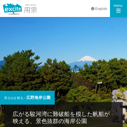
Toggle n
menu
English
広野海岸公園
富士山を観る／
広がる駿河湾に難破船を模した帆船が
映える、景色抜群の海岸公園