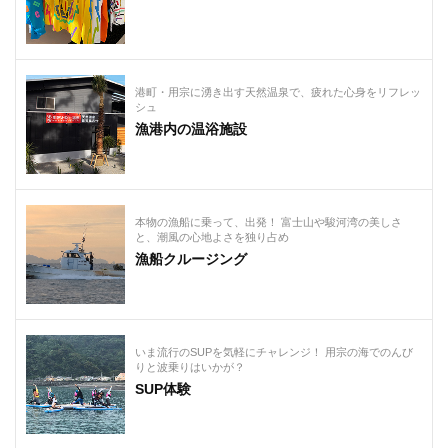
港町・用宗に湧き出す天然温泉で、疲れた心身をリフレッ
シュ
漁港内の温浴施設
本物の漁船に乗って、出発！ 富士山や駿河湾の美しさ
と、潮風の心地よさを独り占め
漁船クルージング
いま流行のSUPを気軽にチャレンジ！ 用宗の海でのんび
りと波乗りはいかが？
SUP体験