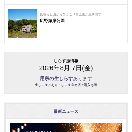
見晴らし山からひょこり富士山が顔を出す
広野海岸公園
しらす漁情報
2026年8月 7日(金)
用宗の生しらす
あります
生しらす丼あり・しらす直売店で購入も可
最新ニュース