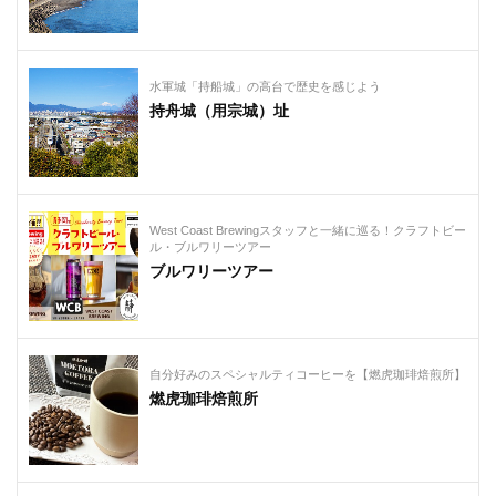
水軍城「持船城」の高台で歴史を感じよう
持舟城（用宗城）址
West Coast Brewingスタッフと一緒に巡る！クラフトビー
ル・ブルワリーツアー
ブルワリーツアー
自分好みのスペシャルティコーヒーを【燃虎珈琲焙煎所】
燃虎珈琲焙煎所