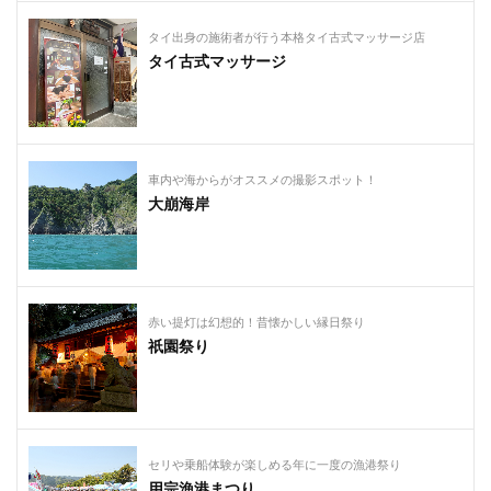
タイ出身の施術者が行う本格タイ古式マッサージ店
タイ古式マッサージ
車内や海からがオススメの撮影スポット！
大崩海岸
赤い提灯は幻想的！昔懐かしい縁日祭り
祇園祭り
セリや乗船体験が楽しめる年に一度の漁港祭り
用宗漁港まつり