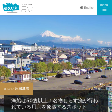
Toggle n
menu
English
用宗漁港
楽しむ／
漁船は50隻以上！名物しらす漁が行わ
れている用宗を象徴するスポット