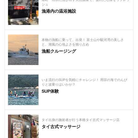
シュ
漁港内の温浴施設
本物の漁船に乗って、出発！ 富士山や駿河湾の美しさ
と、潮風の心地よさを独り占め
漁船クルージング
いま流行のSUPを気軽にチャレンジ！ 用宗の海でのんび
りと波乗りはいかが？
SUP体験
タイ出身の施術者が行う本格タイ古式マッサージ店
タイ古式マッサージ