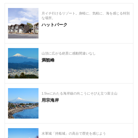
月イチ行けるリゾート。身軽に、気軽に、海を感じる特別
な場所。
ハットパーク
山頂に広がる絶景に感動間違いなし
満観峰
1.5㎞にわたる海岸線の向こうにそびえ立つ富士山
用宗海岸
水軍城「持船城」の高台で歴史を感じよう