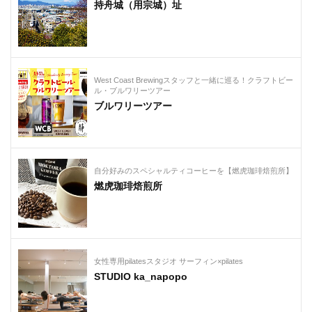
持舟城（用宗城）址
West Coast Brewingスタッフと一緒に巡る！クラフトビー
ル・ブルワリーツアー
ブルワリーツアー
自分好みのスペシャルティコーヒーを【燃虎珈琲焙煎所】
燃虎珈琲焙煎所
女性専用pilatesスタジオ サーフィン×pilates
STUDIO ka_napopo