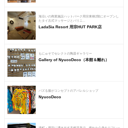
海沿いの商業施設ハットパーク用宗東棟2階にオープンし
たタイ古式マッサージとバリニ...
LadaSia Resort 用宗HUT PARK店
もにゅそでセレクトの陶器ギャラリー
Gallery of NyucoDeco（本館＆離れ）
バズる服がコンセプトのアパレルショップ
NyucoDeco
港町・用宗に湧き出す天然温泉で、疲れた心身をリフレッ