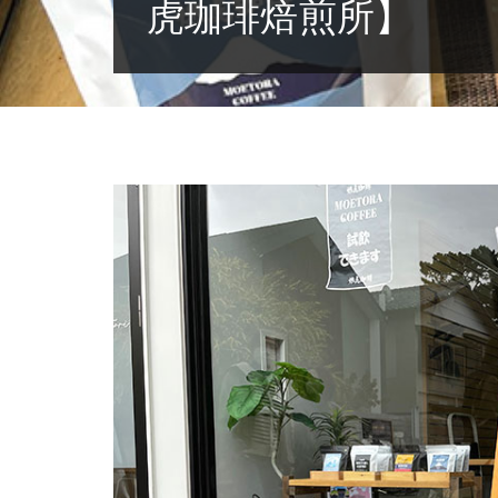
虎珈琲焙煎所】