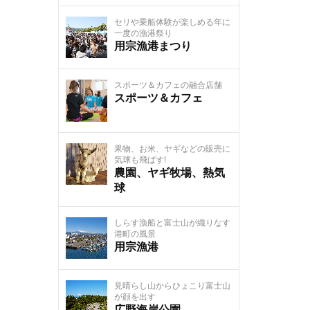
セリや乗船体験が楽しめる年に
一度の漁港祭り
用宗漁港まつり
スポーツ＆カフェの融合店舗
スポーツ＆カフェ
果物、お米、ヤギなどの販売に
気球も飛ばす!
農園、ヤギ牧場、熱気
球
しらす漁船と富士山が織りなす
港町の風景
用宗漁港
見晴らし山からひょこり富士山
が顔を出す
広野海岸公園