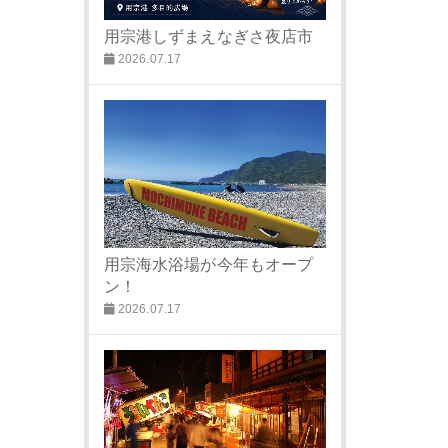
用宗港しずまえなぎさ夜店市
2026.07.17
用宗海水浴場が今年もオープ
ン！
2026.07.17