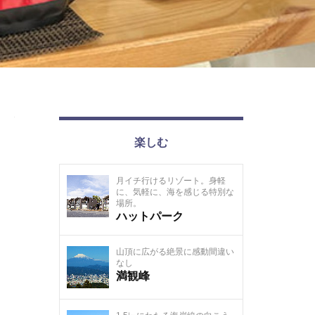
楽しむ
月イチ行けるリゾート。身軽
に、気軽に、海を感じる特別な
場所。
ハットパーク
山頂に広がる絶景に感動間違い
なし
満観峰