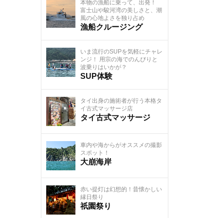
本物の漁船に乗って、出発！
富士山や駿河湾の美しさと、潮
風の心地よさを独り占め
漁船クルージング
いま流行のSUPを気軽にチャレ
ンジ！ 用宗の海でのんびりと
波乗りはいかが？
SUP体験
タイ出身の施術者が行う本格タ
イ古式マッサージ店
タイ古式マッサージ
車内や海からがオススメの撮影
スポット！
大崩海岸
赤い提灯は幻想的！昔懐かしい
縁日祭り
祇園祭り