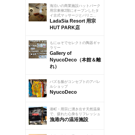
海沿いの商業施設ハットパーク
用宗東棟2階にオープンしたタ
イ古式マッサージとバリニ...
LadaSia Resort 用宗
HUT PARK店
もにゅそでセレクトの陶器ギャ
ラリー
Gallery of
NyucoDeco（本館＆離
れ）
バズる服がコンセプトのアパレ
ルショップ
NyucoDeco
港町・用宗に湧き出す天然温泉
で、疲れた心身をリフレッシュ
漁港内の温浴施設