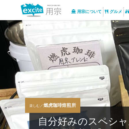
用宗について
グルメ
燃虎珈琲焙煎所
楽しむ／
自分好みのスペシャ