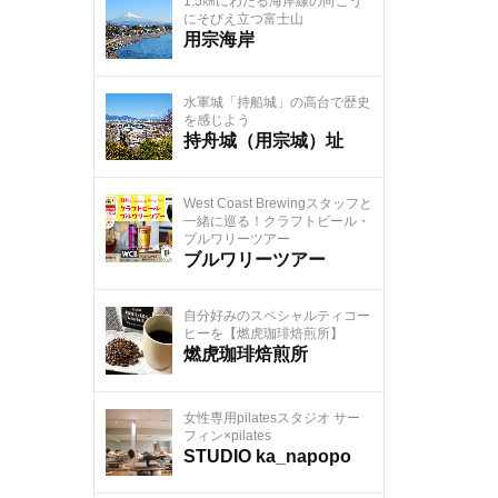
1.5㎞にわたる海岸線の向こう
にそびえ立つ富士山
用宗海岸
水軍城「持船城」の高台で歴史
を感じよう
持舟城（用宗城）址
West Coast Brewingスタッフと
一緒に巡る！クラフトビール・
ブルワリーツアー
ブルワリーツアー
自分好みのスペシャルティコー
ヒーを【燃虎珈琲焙煎所】
燃虎珈琲焙煎所
女性専用pilatesスタジオ サー
フィン×pilates
STUDIO ka_napopo