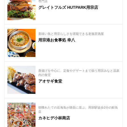
専門店
グレイトフルズ HUTPARK用宗店
美味い魚と用宗らしさを堪能できる老舗居酒屋
用宗港お食事処 幸八
唐揚げを中心に、定食やデザートまで揃う用宗みなと温泉
内の食堂
アオサギ食堂
朝獲れたての近海魚が路面に並ぶ、用宗駅徒歩2分の鮮魚
店
カネヒデ小林商店