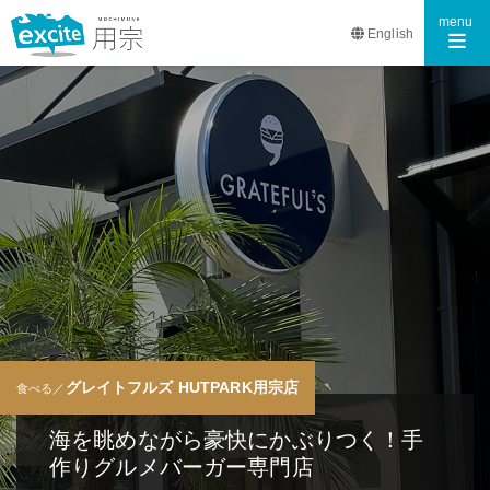
Toggle n
menu
English
グレイトフルズ HUTPARK用宗店
食べる／
海を眺めながら豪快にかぶりつく！手
作りグルメバーガー専門店