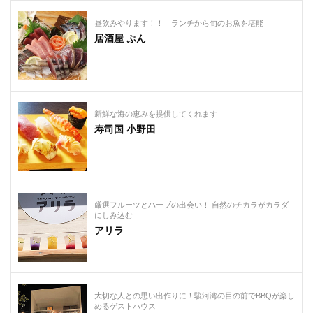
昼飲みやります！⁡！ ランチから旬のお魚を堪能
居酒屋 ぷん
新鮮な海の恵みを提供してくれます
寿司国 小野田
厳選フルーツとハーブの出会い！ 自然のチカラがカラダ
にしみ込む
アリラ
大切な人との思い出作りに！駿河湾の目の前でBBQが楽し
めるゲストハウス