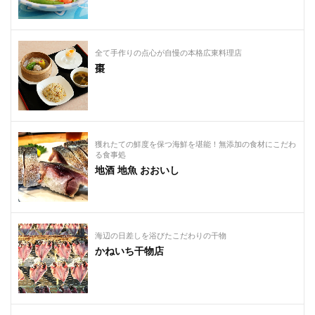
全て手作りの点心が自慢の本格広東料理店
棗
獲れたての鮮度を保つ海鮮を堪能！無添加の食材にこだわ
る食事処
地酒 地魚 おおいし
海辺の日差しを浴びたこだわりの干物
かねいち干物店