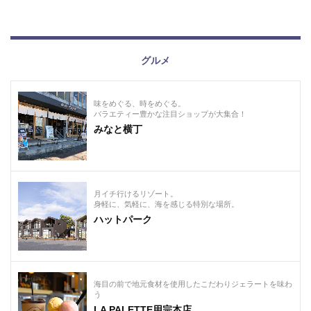
グルメ
味をめぐる、時をめぐる。
バラエティー豊かな注目ショップが大集合！
みなと横丁
月イチ行けるリゾート。
身軽に、気軽に、海を感じる特別な場所。
ハットパーク
海目の前で地元食材を使用したこだわりジェラートを味わ
う
LA PALETTE用宗本店