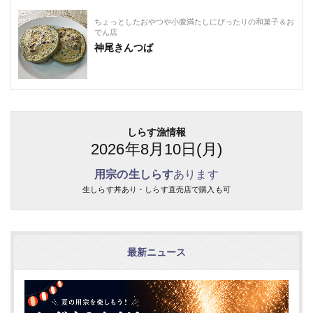
ちょっとしたおやつや小腹満たしにぴったりの和菓子＆お
でん店
神尾きんつば
しらす漁情報
2026年8月10日(月)
用宗の生しらす
あります
生しらす丼あり・しらす直売店で購入も可
最新ニュース