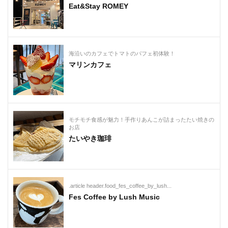
Eat&Stay ROMEY
海沿いのカフェでトマトのパフェ初体験！
マリンカフェ
モチモチ食感が魅力！手作りあんこが詰まったたい焼きの
お店
たいやき珈琲
.article header.food_fes_coffee_by_lush...
Fes Coffee by Lush Music