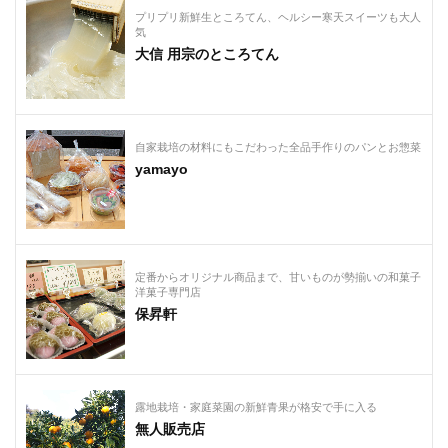
プリプリ新鮮生ところてん、ヘルシー寒天スイーツも大人
気
大信 用宗のところてん
自家栽培の材料にもこだわった全品手作りのパンとお惣菜
yamayo
定番からオリジナル商品まで、甘いものが勢揃いの和菓子
洋菓子専門店
保昇軒
露地栽培・家庭菜園の新鮮青果が格安で手に入る
無人販売店