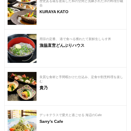
歴史ある蔵を改装した和の空間と洗練された洋の料理が融
合
KURAYA KATO
用宗の定番、 港で食べる獲れたて新鮮生しらす丼
漁協直営どんぶりハウス
良質な食材と手間暇かけた仕込み、定食や割烹料理を楽し
む
貴乃
デッキテラスで愛犬と過ごせる 海辺のCafe
Sarry's Cafe