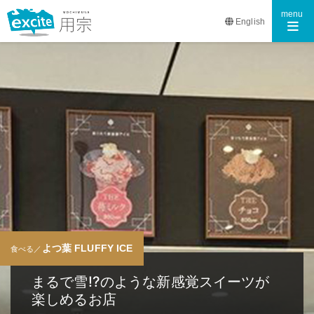
Toggle n
menu
English
よつ葉 FLUFFY ICE
食べる／
まるで雪!?のような新感覚スイーツが
楽しめるお店