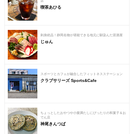
店
喫茶あひる
刺身絶品！静岡名物が堪能できる地元に馴染んだ居酒屋
じゅん
スポーツとカフェが融合したフィットネスステーション
クラブサリーズ Sports&Cafe
ちょっとしたおやつや小腹満たしにぴったりの和菓子＆お
でん店
神尾きんつば