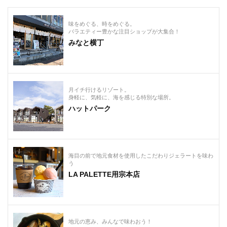
味をめぐる、時をめぐる。
バラエティー豊かな注目ショップが大集合！
みなと横丁
月イチ行けるリゾート。
身軽に、気軽に、海を感じる特別な場所。
ハットパーク
海目の前で地元食材を使用したこだわりジェラートを味わ
う
LA PALETTE用宗本店
地元の恵み、みんなで味わおう！