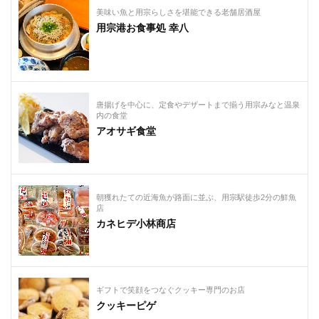
美味い魚と用宗らしさを堪能できる老舗居酒屋
用宗港お食事処 幸八
唐揚げを中心に、定食やデザートまで揃う用宗みなと温泉
内の食堂
アオサギ食堂
朝獲れたての近海魚が路面に並ぶ、用宗駅徒歩2分の鮮魚
店
カネヒデ小林商店
ギフトで笑顔をつなぐクッキー専門のお店
クッキーピゲ