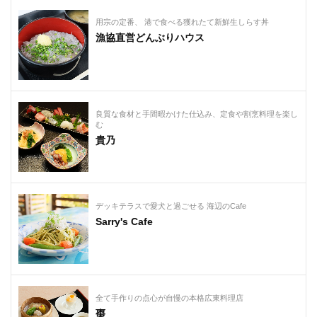
用宗の定番、 港で食べる獲れたて新鮮生しらす丼
漁協直営どんぶりハウス
良質な食材と手間暇かけた仕込み、定食や割烹料理を楽し
む
貴乃
デッキテラスで愛犬と過ごせる 海辺のCafe
Sarry's Cafe
全て手作りの点心が自慢の本格広東料理店
棗