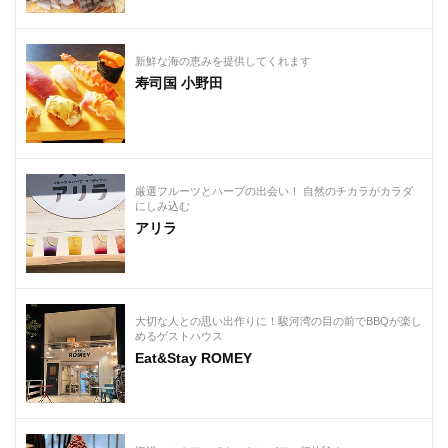
新鮮な海の恵みを提供してくれます
寿司国 小野田
厳選フルーツとハーブの出会い！ 自然のチカラがカラダ
にしみ込む
アリラ
大切な人との思い出作りに！駿河湾の目の前でBBQが楽し
めるゲストハウス
Eat&Stay ROMEY