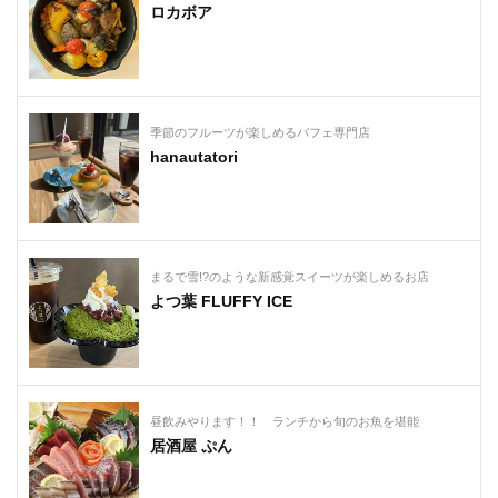
ロカボア
季節のフルーツが楽しめるパフェ専門店
hanautatori
まるで雪!?のような新感覚スイーツが楽しめるお店
よつ葉 FLUFFY ICE
昼飲みやります！⁡！ ランチから旬のお魚を堪能
居酒屋 ぷん