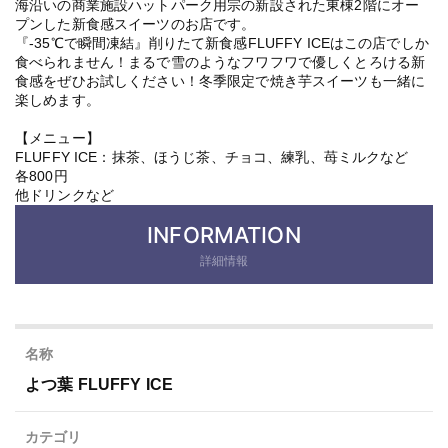
海沿いの商業施設ハットパーク用宗の新設された東棟2階にオー
プンした新食感スイーツのお店です。
『-35℃で瞬間凍結』削りたて新食感FLUFFY ICEはこの店でしか
食べられません！まるで雪のようなフワフワで優しくとろける新
食感をぜひお試しください！冬季限定で焼き芋スイーツも一緒に
楽しめます。
【メニュー】
FLUFFY ICE：抹茶、ほうじ茶、チョコ、練乳、苺ミルクなど
各800円
他ドリンクなど
INFORMATION
詳細情報
名称
よつ葉 FLUFFY ICE
カテゴリ