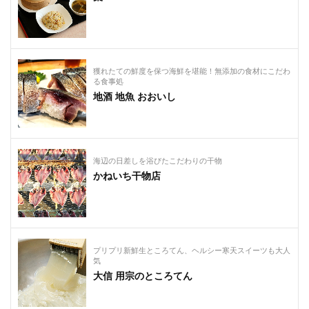
獲れたての鮮度を保つ海鮮を堪能！無添加の食材にこだわ
る食事処
地酒 地魚 おおいし
海辺の日差しを浴びたこだわりの干物
かねいち干物店
プリプリ新鮮生ところてん、ヘルシー寒天スイーツも大人
気
大信 用宗のところてん