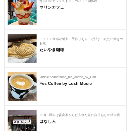
海沿いのカフェでトマトのパフェ初体験！
マリンカフェ
モチモチ食感が魅力！手作りあんこが詰まったたい焼きの
お店
たいやき珈琲
.article header.food_fes_coffee_by_lush...
Fes Coffee by Lush Music
牛肉・豚肉は畜産家から仕入れた味に自信ありの精肉店
はなしろ