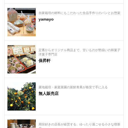
自家栽培の材料にもこだわった全品手作りのパンとお惣菜
yamayo
定番からオリジナル商品まで、甘いものが勢揃いの和菓子
洋菓子専門店
保昇軒
露地栽培・家庭菜園の新鮮青果が格安で手に入る
無人販売店
用宗好きの店長が経営する、ゆったり過ごせる小さな喫茶