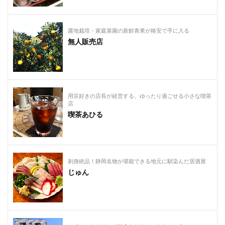
露地栽培・家庭菜園の新鮮青果が格安で手に入る
無人販売店
用宗好きの店長が経営する、ゆったり過ごせる小さな喫茶
店
喫茶あひる
刺身絶品！静岡名物が堪能できる地元に馴染んだ居酒屋
じゅん