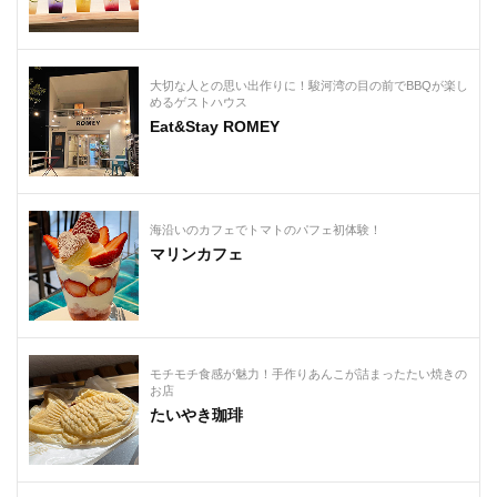
大切な人との思い出作りに！駿河湾の目の前でBBQが楽し
めるゲストハウス
Eat&Stay ROMEY
海沿いのカフェでトマトのパフェ初体験！
マリンカフェ
モチモチ食感が魅力！手作りあんこが詰まったたい焼きの
お店
たいやき珈琲