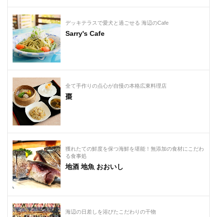
デッキテラスで愛犬と過ごせる 海辺のCafe
Sarry's Cafe
全て手作りの点心が自慢の本格広東料理店
棗
獲れたての鮮度を保つ海鮮を堪能！無添加の食材にこだわ
る食事処
地酒 地魚 おおいし
海辺の日差しを浴びたこだわりの干物