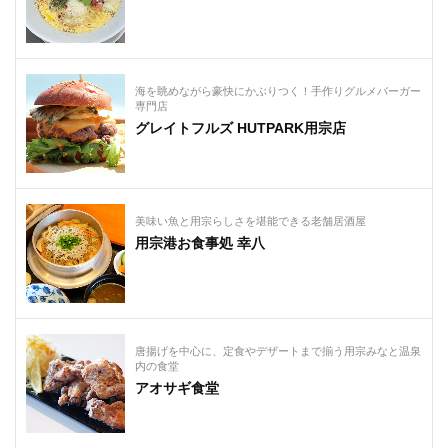
海を眺めながら豪快にかぶりつく！手作りグルメバーガー
専門店
グレイトフルズ HUTPARK用宗店
美味い魚と用宗らしさを堪能できる老舗居酒屋
用宗港お食事処 幸八
唐揚げを中心に、定食やデザートまで揃う用宗みなと温泉
内の食堂
アオサギ食堂