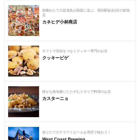
朝獲れたての近海魚が路面に並ぶ、用宗駅徒歩2分の鮮魚
店
カネヒデ小林商店
ギフトで笑顔をつなぐクッキー専門のお店
クッキーピゲ
静かな路地裏にたたずむイタリア料理のお店
カスターニョ
造りたてのクラフトビールを用宗で味わう！
West Coast Brewing