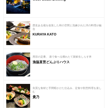
歴史ある蔵を改装した和の空間と洗練された洋の料理が融
合
KURAYA KATO
用宗の定番、 港で食べる獲れたて新鮮生しらす丼
漁協直営どんぶりハウス
良質な食材と手間暇かけた仕込み、定食や割烹料理を楽し
む
貴乃