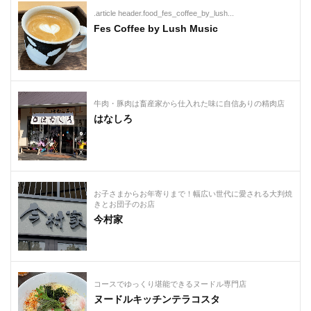
.article header.food_fes_coffee_by_lush...
Fes Coffee by Lush Music
牛肉・豚肉は畜産家から仕入れた味に自信ありの精肉店
はなしろ
お子さまからお年寄りまで！幅広い世代に愛される大判焼
きとお団子のお店
今村家
コースでゆっくり堪能できるヌードル専門店
ヌードルキッチンテラコスタ