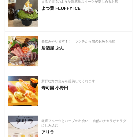
まるで雪!?のような新感覚スイーツが楽しめるお店
よつ葉 FLUFFY ICE
昼飲みやります！⁡！ ランチから旬のお魚を堪能
居酒屋 ぷん
新鮮な海の恵みを提供してくれます
寿司国 小野田
厳選フルーツとハーブの出会い！ 自然のチカラがカラダ
にしみ込む
アリラ