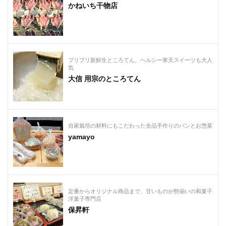
かねいち干物店
プリプリ新鮮生ところてん、ヘルシー寒天スイーツも大人
気
大信 用宗のところてん
自家栽培の材料にもこだわった全品手作りのパンとお惣菜
yamayo
定番からオリジナル商品まで、甘いものが勢揃いの和菓子
洋菓子専門店
保昇軒