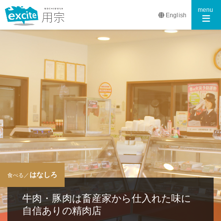
Toggle n
menu
English
はなしろ
食べる／
牛肉・豚肉は畜産家から仕入れた味に
自信ありの精肉店