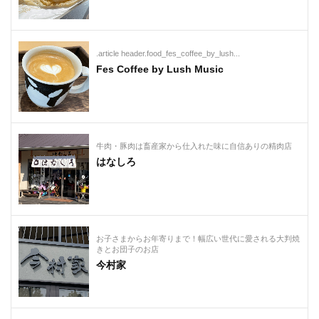
.article header.food_fes_coffee_by_lush...
Fes Coffee by Lush Music
牛肉・豚肉は畜産家から仕入れた味に自信ありの精肉店
はなしろ
お子さまからお年寄りまで！幅広い世代に愛される大判焼
きとお団子のお店
今村家