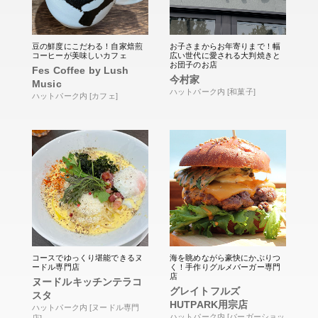
豆の鮮度にこだわる！自家焙煎
お子さまからお年寄りまで！幅
コーヒーが美味しいカフェ
広い世代に愛される大判焼きと
お団子のお店
Fes Coffee by Lush
今村家
Music
ハットパーク内 [和菓子]
ハットパーク内 [カフェ]
コースでゆっくり堪能できるヌ
海を眺めながら豪快にかぶりつ
ードル専門店
く！手作りグルメバーガー専門
店
ヌードルキッチンテラコ
グレイトフルズ
スタ
HUTPARK用宗店
ハットパーク内 [ヌードル専門
ハットパーク内 [バーガーショッ