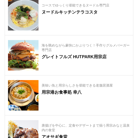
コースでゆっくり堪能できるヌードル専門店
ヌードルキッチンテラコスタ
海を眺めながら豪快にかぶりつく！手作りグルメバーガー
専門店
グレイトフルズ HUTPARK用宗店
美味い魚と用宗らしさを堪能できる老舗居酒屋
用宗港お食事処 幸八
唐揚げを中心に、定食やデザートまで揃う用宗みなと温泉
内の食堂
アオサギ食堂