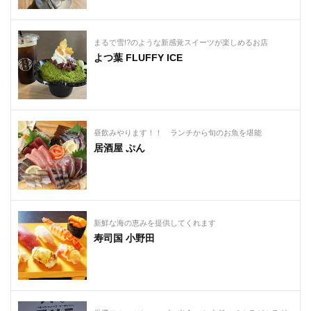
まるで雪!?のような新感覚スイーツが楽しめるお店
よつ葉 FLUFFY ICE
昼飲みやります！⁡！ ランチから旬のお魚を堪能
居酒屋 ぷん
新鮮な海の恵みを提供してくれます
寿司国 小野田