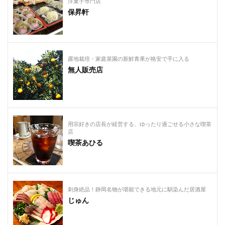
洋菓子専門店
保昇軒
露地栽培・家庭菜園の新鮮青果が格安で手に入る
無人販売店
用宗好きの店長が経営する、ゆったり過ごせる小さな喫茶
店
喫茶あひる
刺身絶品！静岡名物が堪能できる地元に馴染んだ居酒屋
じゅん