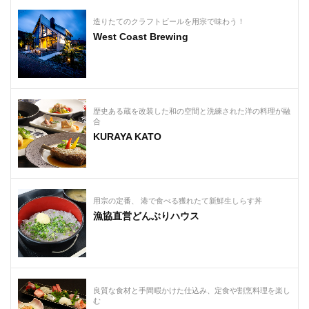
造りたてのクラフトビールを用宗で味わう！
West Coast Brewing
歴史ある蔵を改装した和の空間と洗練された洋の料理が融
合
KURAYA KATO
用宗の定番、 港で食べる獲れたて新鮮生しらす丼
漁協直営どんぶりハウス
良質な食材と手間暇かけた仕込み、定食や割烹料理を楽し
む