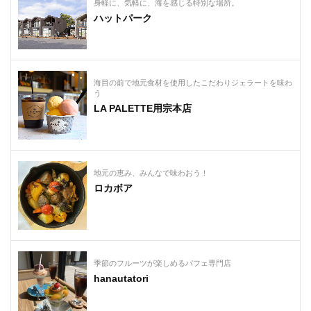
身軽に、気軽に、海を感じる特別な場所。
ハットパーク
海目の前で地元食材を使用したこだわりジェラートを味わ
う
LA PALETTE用宗本店
地元の恵み、みんなで味わおう！
ロカボア
季節のフルーツが楽しめるパフェ専門店
hanautatori