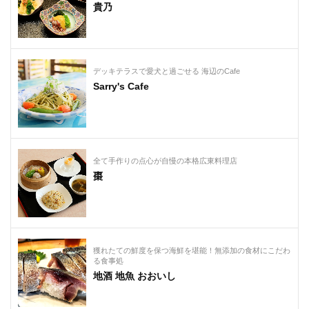
貴乃
デッキテラスで愛犬と過ごせる 海辺のCafe
Sarry's Cafe
全て手作りの点心が自慢の本格広東料理店
棗
獲れたての鮮度を保つ海鮮を堪能！無添加の食材にこだわ
る食事処
地酒 地魚 おおいし