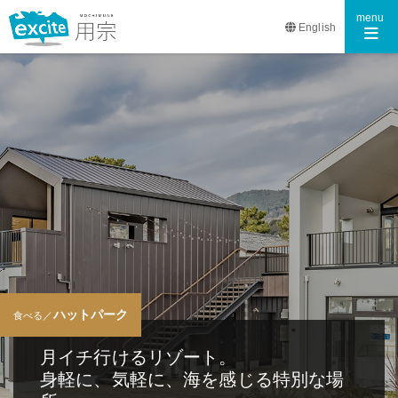
Toggle n
menu
English
ハットパーク
食べる／
月イチ行けるリゾート。
身軽に、気軽に、海を感じる特別な場