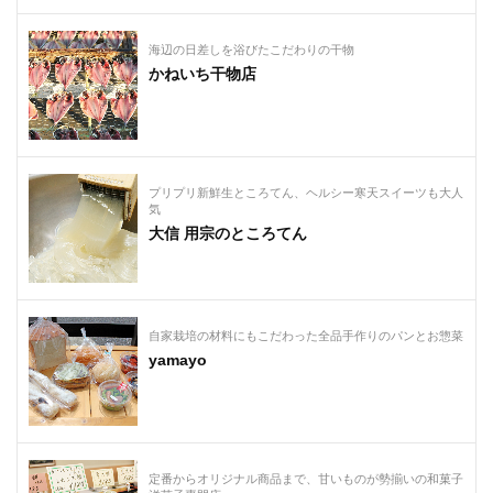
海辺の日差しを浴びたこだわりの干物
かねいち干物店
プリプリ新鮮生ところてん、ヘルシー寒天スイーツも大人
気
大信 用宗のところてん
自家栽培の材料にもこだわった全品手作りのパンとお惣菜
yamayo
定番からオリジナル商品まで、甘いものが勢揃いの和菓子