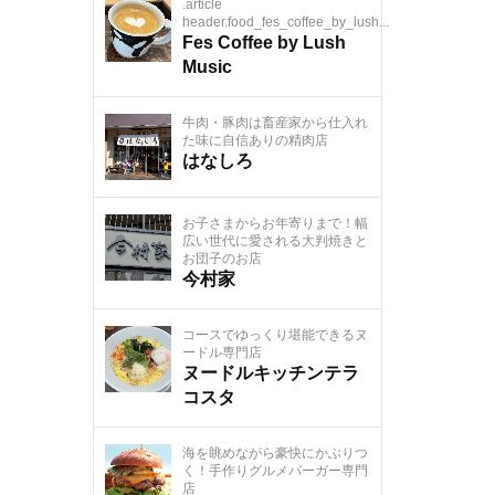
.article
header.food_fes_coffee_by_lush...
Fes Coffee by Lush
Music
牛肉・豚肉は畜産家から仕入れ
た味に自信ありの精肉店
はなしろ
お子さまからお年寄りまで！幅
広い世代に愛される大判焼きと
お団子のお店
今村家
コースでゆっくり堪能できるヌ
ードル専門店
ヌードルキッチンテラ
コスタ
海を眺めながら豪快にかぶりつ
く！手作りグルメバーガー専門
店