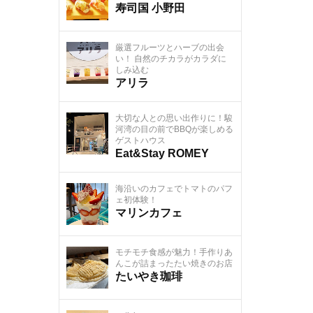
寿司国 小野田
厳選フルーツとハーブの出会
い！ 自然のチカラがカラダに
しみ込む
アリラ
大切な人との思い出作りに！駿
河湾の目の前でBBQが楽しめる
ゲストハウス
Eat&Stay ROMEY
海沿いのカフェでトマトのパフ
ェ初体験！
マリンカフェ
モチモチ食感が魅力！手作りあ
んこが詰まったたい焼きのお店
たいやき珈琲