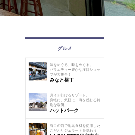
グルメ
味をめぐる、時をめぐる。
バラエティー豊かな注目ショッ
プが大集合！
みなと横丁
月イチ行けるリゾート。
身軽に、気軽に、海を感じる特
別な場所。
ハットパーク
海目の前で地元食材を使用した
こだわりジェラートを味わう