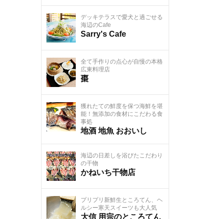
デッキテラスで愛犬と過ごせる
海辺のCafe
Sarry's Cafe
全て手作りの点心が自慢の本格
広東料理店
棗
獲れたての鮮度を保つ海鮮を堪
能！無添加の食材にこだわる食
事処
地酒 地魚 おおいし
海辺の日差しを浴びたこだわり
の干物
かねいち干物店
プリプリ新鮮生ところてん、ヘ
ルシー寒天スイーツも大人気
大信 用宗のところてん