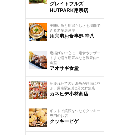
グレイトフルズ
HUTPARK用宗店
美味い魚と用宗らしさを堪能で
きる老舗居酒屋
用宗港お食事処 幸八
唐揚げを中心に、定食やデザー
トまで揃う用宗みなと温泉内の
食堂
アオサギ食堂
朝獲れたての近海魚が路面に並
ぶ、用宗駅徒歩2分の鮮魚店
カネヒデ小林商店
ギフトで笑顔をつなぐクッキー
専門のお店
クッキーピゲ