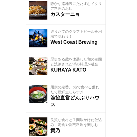
静かな路地裏にたたずむイタリ
ア料理のお店
カスターニョ
造りたてのクラフトビールを用
宗で味わう！
West Coast Brewing
歴史ある蔵を改装した和の空間
と洗練された洋の料理が融合
KURAYA KATO
用宗の定番、 港で食べる獲れ
たて新鮮生しらす丼
漁協直営どんぶりハウ
ス
良質な食材と手間暇かけた仕込
み、定食や割烹料理を楽しむ
貴乃