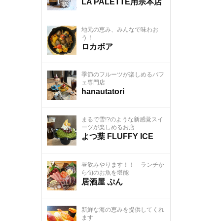
LA PALETTE用宗本店
地元の恵み、みんなで味わお
う！
ロカボア
季節のフルーツが楽しめるパフ
ェ専門店
hanautatori
まるで雪!?のような新感覚スイ
ーツが楽しめるお店
よつ葉 FLUFFY ICE
昼飲みやります！⁡！ ランチか
ら旬のお魚を堪能
居酒屋 ぷん
新鮮な海の恵みを提供してくれ
ます