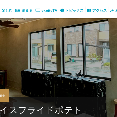
楽しむ
泊まる
exciteTV
トピックス
アクセス
ne
イスフライドポテト